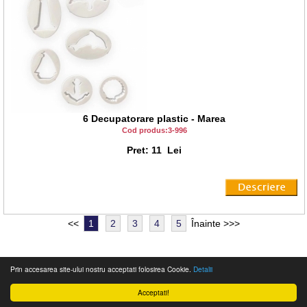
6 Decupatorare plastic - Marea
Cod produs:3-996
Pret: 11 Lei
<<
1
2
3
4
5
Înainte >
>>
Prin accesarea site-ului nostru acceptati folosirea Cookie.
Detalii
© 2012 Magazin web Pandortex
Acceptati!