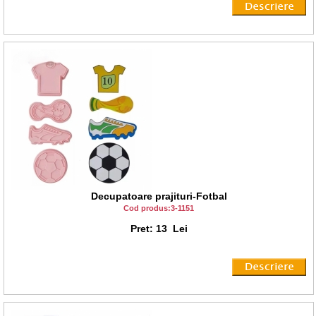
Decupatoare prajituri-Fotbal
Cod produs:3-1151
Pret: 13 Lei