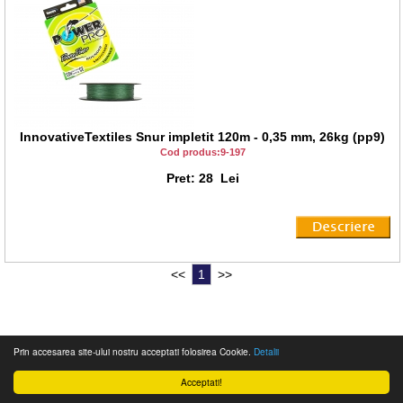
InnovativeTextiles Snur impletit 120m - 0,35 mm, 26kg (pp9)
Cod produs:9-197
Pret: 28 Lei
<<
1
>>
© 2012 Magazin web Pandortex
Prin accesarea site-ului nostru acceptati folosirea Cookie.
Detalii
Acceptati!