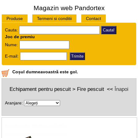
Magazin web Pandortex
Produse
Termeni si conditii
Contact
Cauta:
Joc de premiu
Nume:
E-mail:
Coșul dumneavoastră este gol.
Echipament pentru pescuit > Fire pescuit
<<
Înapoi
Aranjare: