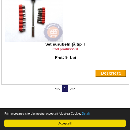
Set șurubelniță tip T
Cod produs:2-31
Pret: 9 Lei
<<
1
>>
© 2012 Magazin web Pandortex
Prin accesarea site-ului nostru acceptati folosirea Cookie.
Detalii
Acceptati!