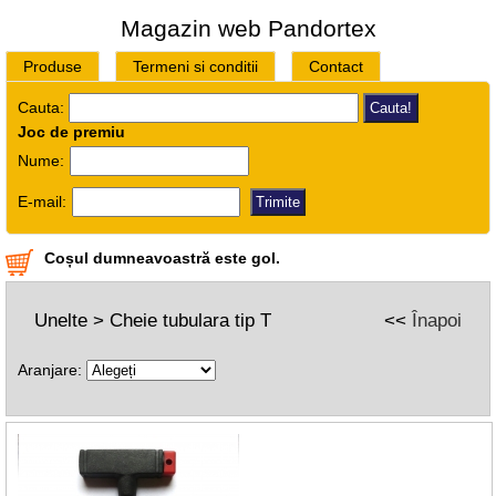
Magazin web Pandortex
Produse
Termeni si conditii
Contact
Cauta:
Joc de premiu
Nume:
E-mail:
Coșul dumneavoastră este gol.
Unelte > Cheie tubulara tip T
<<
Înapoi
Aranjare: