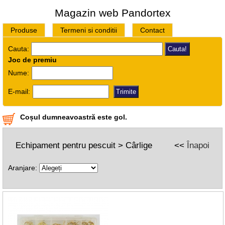
Magazin web Pandortex
Produse
Termeni si conditii
Contact
Cauta:
Joc de premiu
Nume:
E-mail:
Coșul dumneavoastră este gol.
Echipament pentru pescuit > Cârlige
<<
Înapoi
Aranjare: