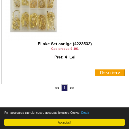
Flinke Set carlige (4223532)
Cod produs:9-191
Pret: 4 Lei
<<
1
>>
© 2012 Magazin web Pandortex
Prin accesarea site-ului nostru acceptati folosirea Cookie.
Detalii
Acceptati!